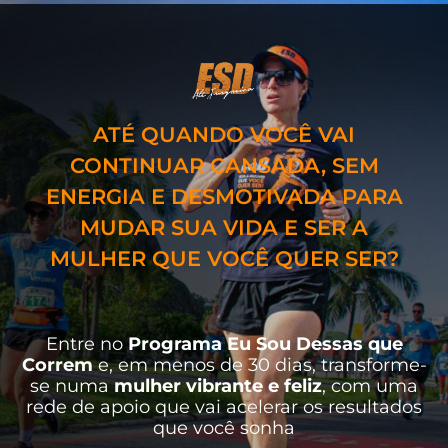
ATÉ QUANDO VOCÊ VAI
CONTINUAR CANSADA, SEM
ENERGIA E DESMOTIVADA PARA
MUDAR SUA VIDA E SER A
MULHER QUE VOCÊ QUER SER?
Entre no
Programa Eu Sou Dessas que
Correm
e, em menos de 30 dias, transforme-
se numa
mulher vibrante e feliz
, com uma
rede de apoio que vai acelerar os resultados
que você sonha