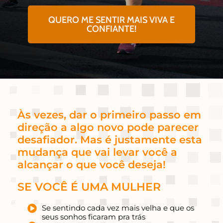
QUERO ME SENTIR MAIS VIVA E
CONFIANTE!
Às vezes, dar o primeiro passo em
direção a algo novo pode parecer
desafiador. Mas é justamente esta
mudança que vai levar você a
alcançar o que você deseja!
SE VOCÊ É UMA MULHER
Se sentindo cada vez mais velha e que os
seus sonhos ficaram pra trás