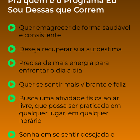
Pra quem é o Programa Eu
Sou Dessas que Correm
Quer emagrecer de forma saudável
e consistente
Deseja recuperar sua autoestima
Precisa de mais energia para
enfrentar o dia a dia
Quer se sentir mais vibrante e feliz
Busca uma atividade física ao ar
livre, que possa ser praticada em
qualquer lugar, em qualquer
horário
Sonha em se sentir desejada e