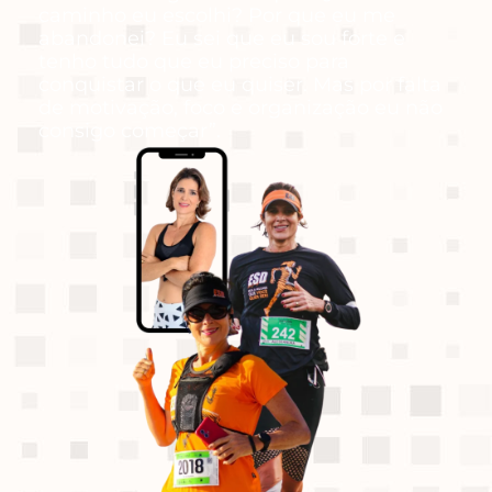
caminho eu escolhi? Por que eu me
abandonei? Eu sei que eu sou forte e
tenho tudo que eu preciso para
conquistar o que eu quiser. Mas por falta
de motivação, foco e organização eu não
consigo começar”.