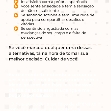
Insatisfeita com a própria aparência
Você sente ansiedade e tem a sensação
de não ser suficiente
Se sentindo sozinha e sem uma rede de
apoio para compartilhar desafios e
vitórias
Se sentindo angustiada com as
mudanças do seu corpo e a falta de
perspectiva
Se você marcou qualquer uma dessas
alternativas, tá na hora de tomar sua
melhor decisão! Cuidar de você!
Eu realmente te entendo e sei como é
ver o corpo envelhecer e mudar com a
idade, se sentindo frágil e vulnerável
diante de toda essa mudança e me
pegava pensando:
“O que eu poderia ter feito de diferente e
como eu cheguei até aqui? Qual