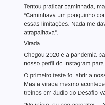
Tentou praticar caminhada, mas
“Caminhava um pouquinho com 
essas limitações. Nada me dav
atrapalhava”.
Virada
Chegou 2020 e a pandemia paro
nosso perfil do Instagram para
O primeiro teste foi abrir a no
Mas a virada mesmo aconteceu
treinos em áudio do Desafio Va
“No início, eu não acreditei… 