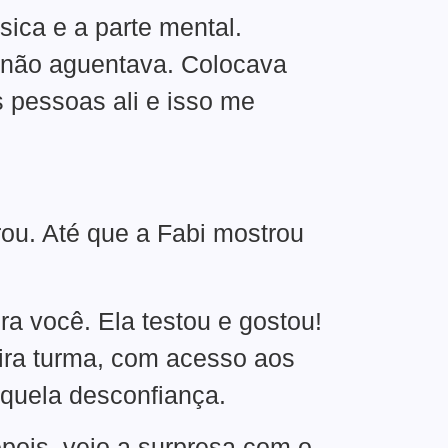
sica e a parte mental.
 não aguentava. Colocava
 pessoas ali e isso me
rou. Até que a Fabi mostrou
ra você. Ela testou e gostou!
ira turma, com acesso aos
aquela desconfiança.
epois, veio a surpresa com o