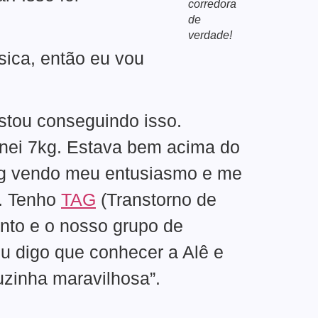
corredora
de
verdade!
sica, então eu vou
estou conseguindo isso.
inei 7kg. Estava bem acima do
kg vendo meu entusiasmo e me
o. Tenho
TAG
(Transtorno de
ento e o nosso grupo de
u digo que conhecer a Alê e
uzinha maravilhosa”.