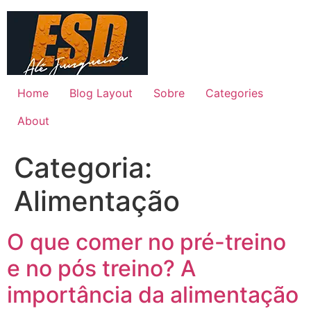
Ir
para
o
conteúdo
Home
Blog Layout
Sobre
Categories
About
Categoria:
Alimentação
O que comer no pré-treino
e no pós treino? A
importância da alimentação